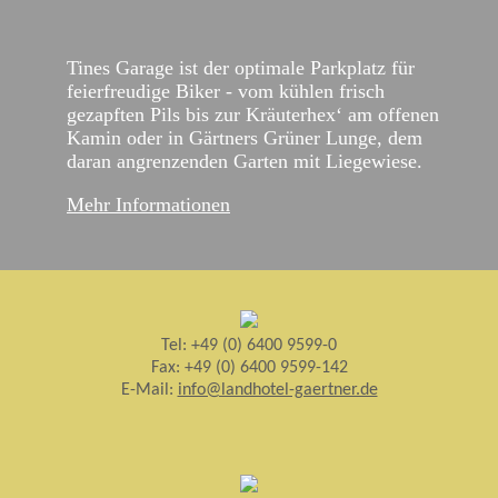
Tines Garage ist der optimale Parkplatz für
feierfreudige Biker - vom kühlen frisch
gezapften Pils bis zur Kräuterhex‘ am offenen
Kamin oder in Gärtners Grüner Lunge, dem
daran angrenzenden Garten mit Liegewiese.
Mehr Informationen
Tel: +49 (0) 6400 9599-0
Fax: +49 (0) 6400 9599-142
E-Mail:
info@landhotel-gaertner.de